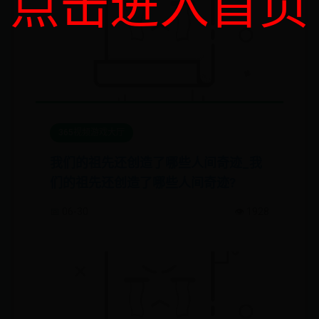
点击进入首页
365视频游戏大厅
我们的祖先还创造了哪些人间奇迹_我
们的祖先还创造了哪些人间奇迹?
📅 06-30
👁️ 1928