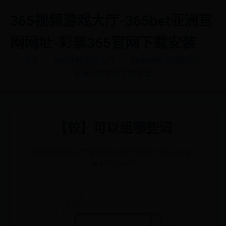
365视频游戏大厅-365bet亚洲官
网网址-彩票365官网下载安装
.
首页
365视频游戏大厅
365bet亚洲官网网址
彩票365官网下载安装
【较】可以组哪些词
365视频游戏大厅
📅 2025-08-25 23:43:33
✍️ admin
👁️ 4139
👍 407