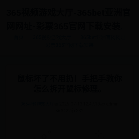
365视频游戏大厅-365bet亚洲官
网网址-彩票365官网下载安装
.
首页
365视频游戏大厅
365bet亚洲官网网址
彩票365官网下载安装
鼠标坏了不用扔！手把手教你
怎么拆开鼠标修理。
365视频游戏大厅
📅 2025-07-13 12:47:18
✍️ admin
👁️ 3422
👍 332