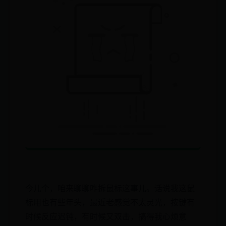
今儿个，咱来聊聊咋拆鼠标这事儿。话说我这鼠
标用也有些年头，最近老感觉不太灵光，按键有
时候反应迟钝，有时候又双击，搞得我心烦意