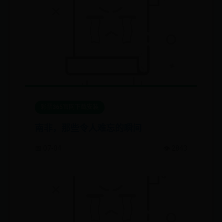
彩票365官网下载安装
南非，那些令人难忘的瞬间
📅 07-04
👁️ 2843