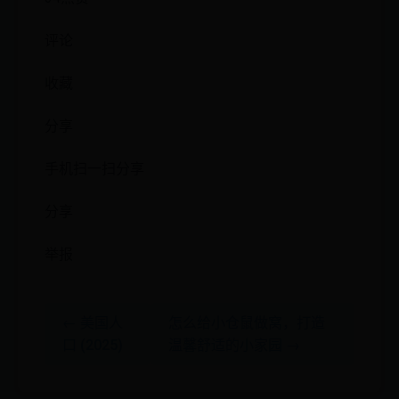
评论
收藏
分享
手机扫一扫分享
分享
举报
← 美国人
怎么给小仓鼠做窝，打造
口 (2025)
温馨舒适的小家园 →