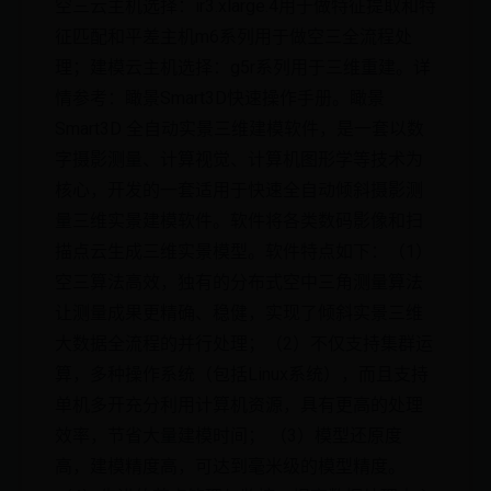
空三云主机选择：ir3.xlarge.4用于做特征提取和特
征匹配和平差主机m6系列用于做空三全流程处
理；建模云主机选择：g5r系列用于三维重建。详
情参考：瞰景Smart3D快速操作手册。瞰景
Smart3D 全自动实景三维建模软件，是一套以数
字摄影测量、计算视觉、计算机图形学等技术为
核心，开发的一套适用于快速全自动倾斜摄影测
量三维实景建模软件。软件将各类数码影像和扫
描点云生成三维实景模型。软件特点如下：（1）
空三算法高效，独有的分布式空中三角测量算法
让测量成果更精确、稳健，实现了倾斜实景三维
大数据全流程的并行处理；（2）不仅支持集群运
算，多种操作系统（包括Linux系统），而且支持
单机多开充分利用计算机资源，具有更高的处理
效率，节省大量建模时间； （3）模型还原度
高，建模精度高，可达到毫米级的模型精度。