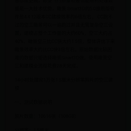
容忍度更高，即使飞行质量较差也能顺利处理数
据是一大技术优势。瞰景 Smart3D的5.0旗舰版软
件是4.4.12版本CC建模效率的6倍左右， CC跑不
过的空三瞰景可以一遍跑过并且无需复杂空三设
置，建模占整个工作量的大约60%，空三大约占
40%，瞰景空三比CC快大约1.5倍，整体评估下来
瞰景效率大约比CC快3倍左右。原始数据比较困
难的数据只能选择瞰景Smart3D做。使用瞰景空
三和建模全流程花费28天完成。
14小时处理完1万张1.5厘米分辨率照片的空三建
模
一、测试数据说明
照片数量：10616张（108GB）
分辨率：1.5厘米