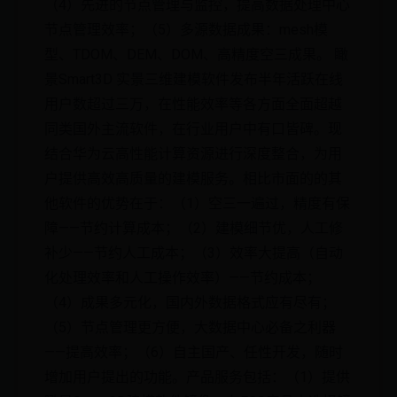
（4）先进的节点管理与监控，提高数据处理中心
节点管理效率；（5）多源数据成果：mesh模
型、TDOM、DEM、DOM、高精度空三成果。 瞰
景Smart3D 实景三维建模软件发布半年活跃在线
用户数超过三万，在性能效率等各方面全面超越
同类国外主流软件，在行业用户中有口皆碑。现
结合华为云高性能计算资源进行深度整合，为用
户提供高效高质量的建模服务。相比市面的的其
他软件的优势在于：（1）空三一遍过，精度有保
障——节约计算成本；（2）建模细节优，人工修
补少——节约人工成本；（3）效率大提高（自动
化处理效率和人工操作效率）——节约成本；
（4）成果多元化，国内外数据格式应有尽有；
（5）节点管理更方便，大数据中心必备之利器
——提高效率；（6）自主国产、任性开发，随时
增加用户提出的功能。产品服务包括：（1）提供