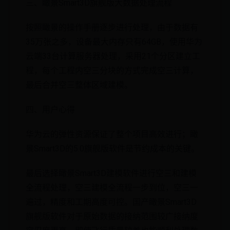
三、瞰景Smart3D旗舰版大数据处理流程
按照瞰景的操作手册逐步进行处理，由于数据有
35万张之多，设备最大内存只有64GB，使用华为
云端33台计算服务器处理，采用21个分区建立工
程，每个工程内空三分块的方式完成空三计算，
最后合并空三整体区域建模。
四、用户心得
华为云的弹性资源保证了整个项目高效进行；瞰
景Smart3D的5.0旗舰版软件是节约成本的关键。
最后选择瞰景Smart3D建模软件进行空三和建模
全流程处理，空三建模全流程一步到位，空三一
遍过，精度和工期高度可控。国产瞰景Smart3D
旗舰版软件对于原始数据的接纳范围较广接纳度