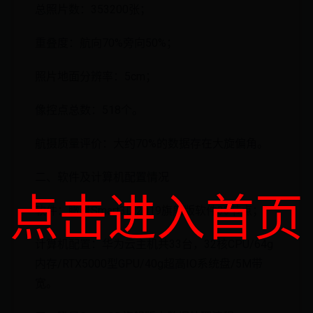
总照片数：353200张；
重叠度：航向70%旁向50%；
照片地面分辨率：5cm；
像控点总数：518个。
航摄质量评价：大约70%的数据存在大旋偏角。
二、软件及计算机配置情况
点击进入首页
软件：瞰景Smart3D 2019旗舰版软件33节点；
计算机配置：华为云主机共33台，32核CPU/64g
内存/RTX5000型GPU/40g超高IO系统盘/5M带
宽。