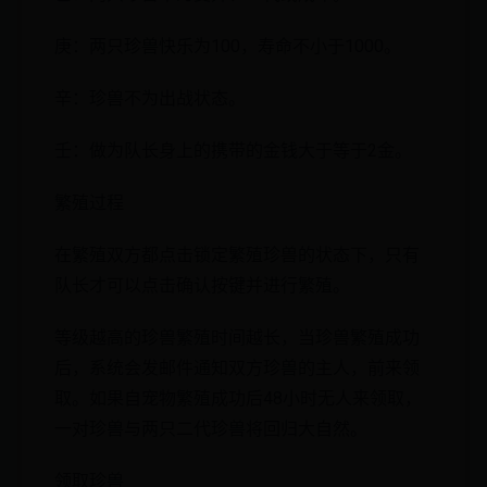
庚：两只珍兽快乐为100，寿命不小于1000。
辛：珍兽不为出战状态。
壬：做为队长身上的携带的金钱大于等于2金。
繁殖过程
在繁殖双方都点击锁定繁殖珍兽的状态下，只有
队长才可以点击确认按键并进行繁殖。
等级越高的珍兽繁殖时间越长，当珍兽繁殖成功
后，系统会发邮件通知双方珍兽的主人，前来领
取。如果自宠物繁殖成功后48小时无人来领取，
一对珍兽与两只二代珍兽将回归大自然。
领取珍兽