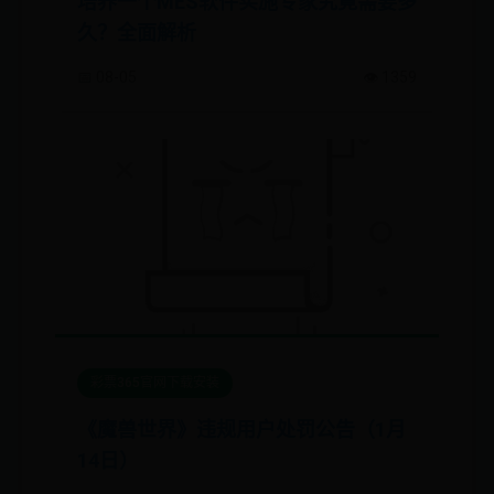
培养一个MES软件实施专家究竟需要多
久？全面解析
📅 08-05
👁️ 1359
彩票365官网下载安装
《魔兽世界》违规用户处罚公告（1月
14日）