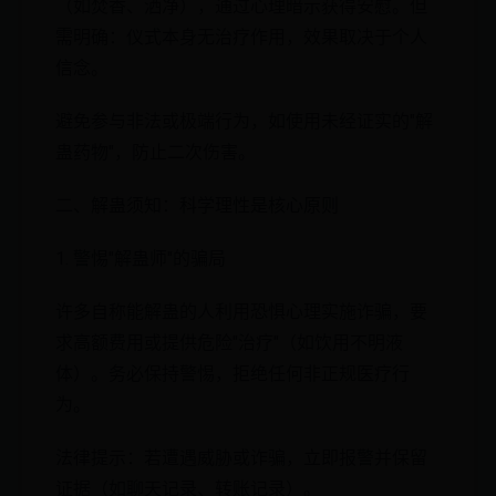
（如焚香、洒净），通过心理暗示获得安慰。但
需明确：仪式本身无治疗作用，效果取决于个人
信念。
避免参与非法或极端行为，如使用未经证实的"解
蛊药物"，防止二次伤害。
二、解蛊须知：科学理性是核心原则
1. 警惕"解蛊师"的骗局
许多自称能解蛊的人利用恐惧心理实施诈骗，要
求高额费用或提供危险"治疗"（如饮用不明液
体）。务必保持警惕，拒绝任何非正规医疗行
为。
法律提示：若遭遇威胁或诈骗，立即报警并保留
证据（如聊天记录、转账记录）。