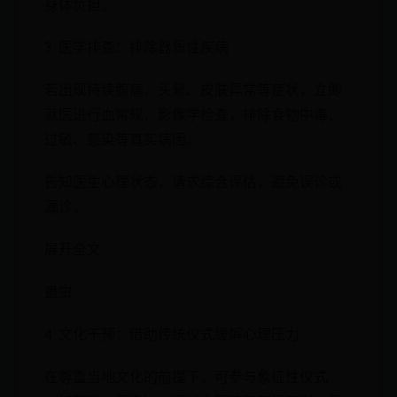
身体负担。
3. 医学排查：排除器质性疾病
若出现持续腹痛、头晕、皮肤异常等症状，立即
就医进行血常规、影像学检查，排除食物中毒、
过敏、感染等真实病因。
告知医生心理状态，请求综合评估，避免误诊或
漏诊。
展开全文
蛊虫
4. 文化干预：借助传统仪式缓解心理压力
在尊重当地文化的前提下，可参与象征性仪式