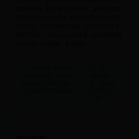
无量子表示：蛊术的本质是文化符号与心理暗示
的交织产物。面对"被下蛊"的困扰，最有效的解药
不是神秘的仪式或药物，而是科学理性与心理韧
性的结合。若症状持续或加重，请务必相信专业
医疗的力量——身体与心灵的健康，从来都掌握在
自己手中。返回搜狐，查看更多
← 《拳皇15》将于12月
三、从
12日进行更新！特别DLC
MIPS 起
角色“麦卓”“薇丝”上线，
步：龙芯自
并实施游戏平衡性调整！
主化的 “第
一站” →