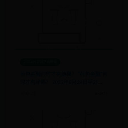
彩票365官网下载安装
荷包金融何时才有结果？ “荷包金融”何
时才有结果？ 2023年8月29日至31
日，荷包金融相关案件的开庭审理已结
📅 08-23
👁️ 4813
束，后续一审的宣判，估计还要再继...