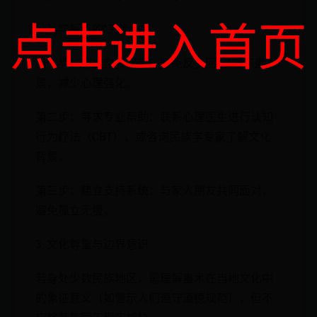
点击进入首页
2. 科学解蛊的"三步法"
第一步：停止自我暗示：避免反复回忆"被下蛊"场
景，减少心理强化。
第二步：寻求专业帮助：联系心理医生进行认知
行为疗法（CBT），或咨询民族学专家了解文化
背景。
第三步：建立支持系统：与家人朋友共同面对，
避免孤立无援。
3. 文化尊重与边界意识
若身处少数民族地区，需理解蛊术在当地文化中
的象征意义（如警示人们遵守道德规范），但不