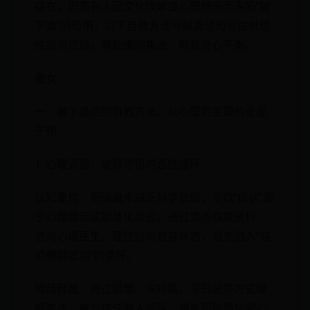
存在，但若有人因文化误解或心理暗示而深陷"被
下蛊"的恐惧，以下自救方法与解蛊须知可提供理
性应对思路，帮助缓解焦虑、恢复身心平衡。
蛊女
一、被下蛊后的自救方法：从心理到生理的全面
干预
1. 心理调适：破除恐惧的恶性循环
认知重构：明确蛊术缺乏科学依据，多数"症状"源
于心理暗示或躯体化反应。通过查阅权威资料、
咨询心理医生，理性分析自身状态，避免陷入"越
恐惧越虚弱"的循环。
情绪释放：通过冥想、深呼吸、写日记等方式缓
解焦虑，或与信任的人倾诉，避免孤独感加剧心