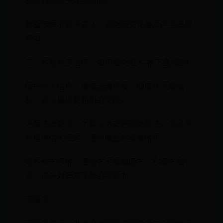
应将其等同于现实威胁。
尊重传统不等于盲从，避免因文化差异产生过度
恐惧。
三、预防胜于治疗：如何避免陷入"被下蛊"陷阱
保护个人信息：谨慎透露行程、健康状况等隐
私，减少被恶意利用的可能。
增强法律意识：了解《治安管理处罚法》中关于
封建迷信的规定，遇到威胁时勇敢维权。
培养科学思维：通过学习基础医学、心理学知
识，提升对异常现象的判断力。
无量子