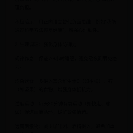
理负担。
积极暗示：用正向语言替代负面思维，例如"我能
通过科学方法恢复健康"，增强心理韧性。
2. 生理调理：强化身体防御力
规律作息：保证7-8小时睡眠，避免熬夜削弱免疫
力。
均衡饮食：多摄入富含维生素C（如柑橘）、锌
（如坚果）的食物，增强身体抵抗力。
适度运动：每天30分钟有氧运动（如快走、瑜
伽）促进血液循环，缓解紧张情绪。
远离刺激物：减少咖啡因、酒精摄入，避免加重