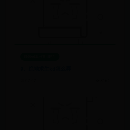
365bet亚洲官网网址
9、绝地求生kd怎么弄
📅 02-02
👁️ 8164