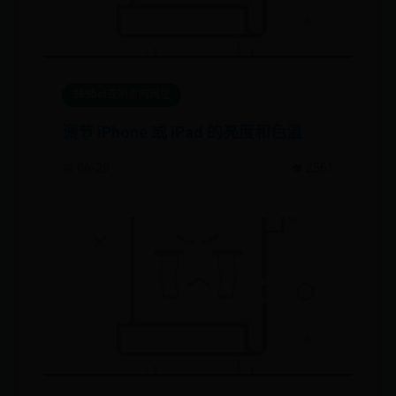
365bet亚洲官网网址
调节 iPhone 或 iPad 的亮度和色温
📅 06-29
👁️ 2561