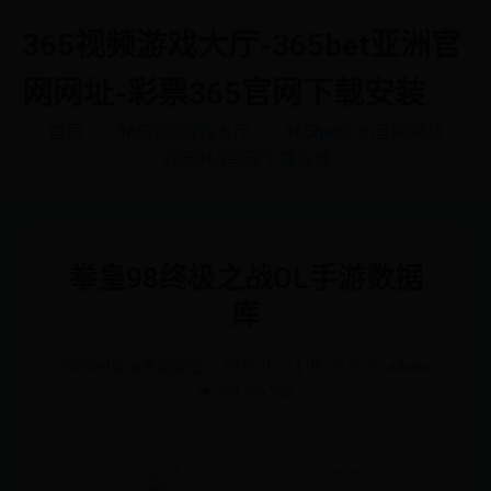
365视频游戏大厅-365bet亚洲官
网网址-彩票365官网下载安装
.
首页
365视频游戏大厅
365bet亚洲官网网址
彩票365官网下载安装
拳皇98终极之战OL手游数据
库
365bet亚洲官网网址
📅 2026-02-14 06:09:32
✍️ admin
👁️ 2017
👍 928