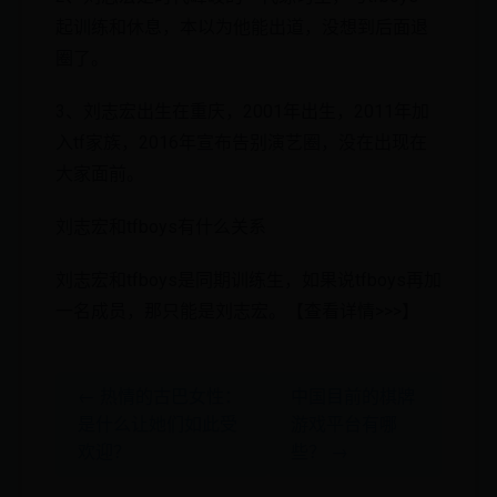
起训练和休息，本以为他能出道，没想到后面退
圈了。
3、刘志宏出生在重庆，2001年出生，2011年加
入tf家族，2016年宣布告别演艺圈，没在出现在
大家面前。
刘志宏和tfboys有什么关系
刘志宏和tfboys是同期训练生，如果说tfboys再加
一名成员，那只能是刘志宏。【查看详情>>>】
← 热情的古巴女性：
中国目前的棋牌
是什么让她们如此受
游戏平台有哪
欢迎？
些？ →