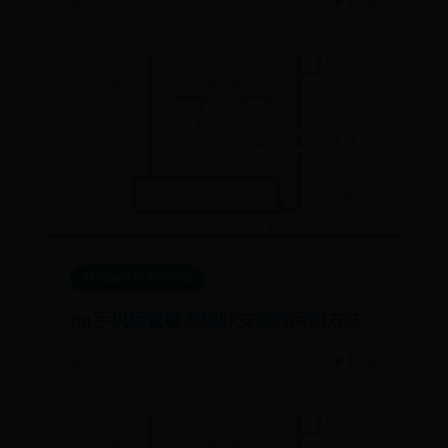
📅 07-16
👁️ 4702
365bet亚洲官网网址
qq手机版查看添加好友的时间的方法
📅 07-16
👁️ 4702