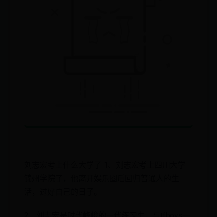
刘志宏考上什么大学了 1、刘志宏考上四川大学
锦州学院了，他离开娱乐圈后回归普通人的生
活，过好自己的日子。
2、刘志宏是时代峰峻的一代练习生，与tfboys一