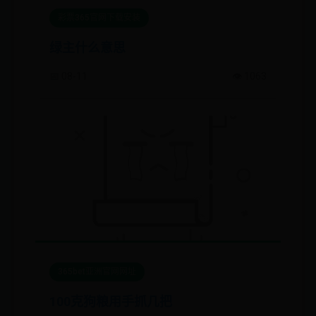
彩票365官网下载安装
绿主什么意思
📅 08-11
👁️ 1063
365bet亚洲官网网址
100克狗粮用手抓几把