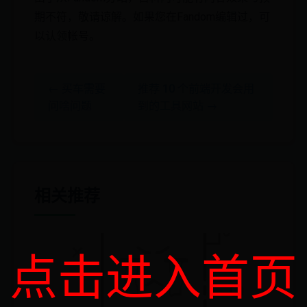
期不符，敬请谅解。如果您在Fandom编辑过，可
以认领帐号。
← 买车需要
推荐 10 个前端开发会用
问啥问题
到的工具网站 →
相关推荐
点击进入首页