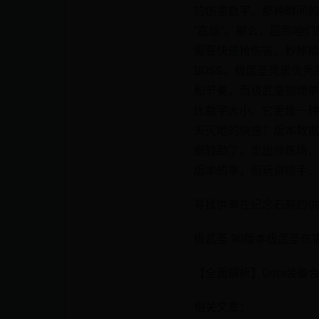
的伤害数字。那种瞬间的
“直给”。那么，回到咱
需要快速抢伤害、秒掉精
BOSS，极武圣凭借优
和节奏，而极武皇则简单
比数字大小。它更像一种
天灭地的快感？版本数据
据较劲了。走出修炼场，
版本的事，但玩得顺手、
寻找供奉在纪念石前的供
极武圣 90版本极武圣伤
【全面解析】Dota装备合
相关文章：