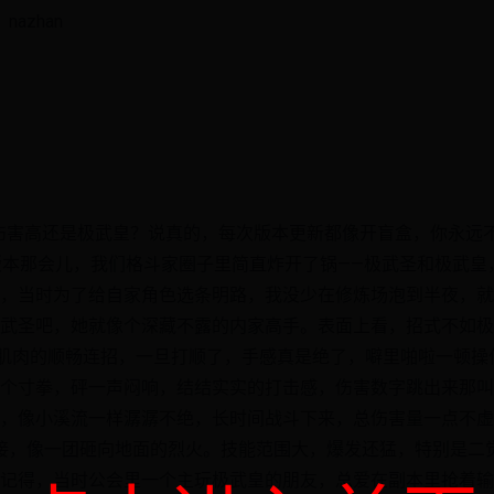
azhan
圣伤害高还是极武皇？说真的，每次版本更新都像开盲盒，你永远不
版本那会儿，我们格斗家圈子里简直炸开了锅——极武圣和极武皇
，当时为了给自家角色选条明路，我没少在修炼场泡到半夜，就
武圣吧，她就像个深藏不露的内家高手。表面上看，招式不如极
化肌肉的顺畅连招，一旦打顺了，手感真是绝了，噼里啪啦一顿操
个寸拳，砰一声闷响，结结实实的打击感，伤害数字跳出来那叫
，像小溪流一样潺潺不绝，长时间战斗下来，总伤害量一点不虚
接，像一团砸向地面的烈火。技能范围大，爆发还猛，特别是二
记得，当时公会里一个主玩极武皇的朋友，总爱在副本里抢着输