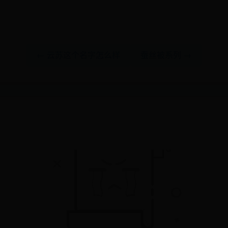
← 云苏这个名字怎么样
蚕丝被系列 →