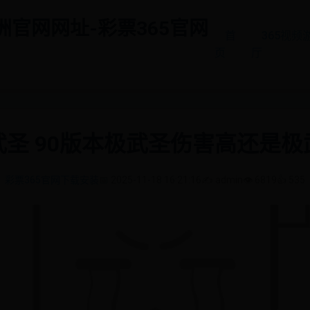
亚洲官网网址-彩票365官网
首
365视频
页
厅
武圣 90版本极武圣伤害高还是极
彩票365官网下载安装
📅 2025-11-18 16:21:16
✍️ admin
👁️ 6819
👍 535