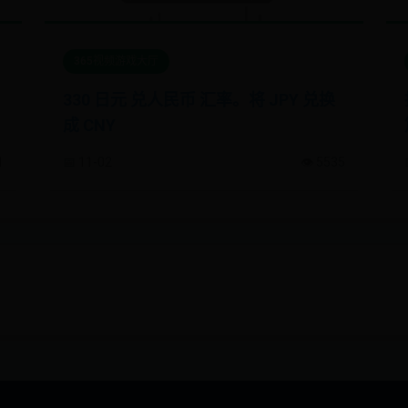
365视频游戏大厅
330 日元 兑人民币 汇率。将 JPY 兑换
成 CNY
1
📅 11-02
👁️ 5535