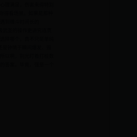
心理满足，伤害来得特别
。你得看场景。如果是那种
遇到缠斗时间长的
极武圣的操作更讲究连贯
选择哪个，真不只是单纯
还是钟情于瞬间爆发、毁
所以啊，别光盯着打桩数
的答案。毕竟，强是一个