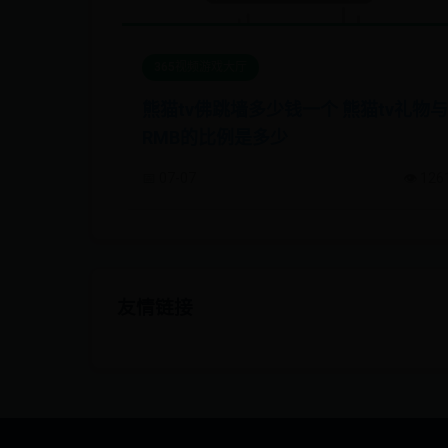
365视频游戏大厅
熊猫tv佛跳墙多少钱一个 熊猫tv礼物与
RMB的比例是多少
📅 07-07
👁️ 126
友情链接