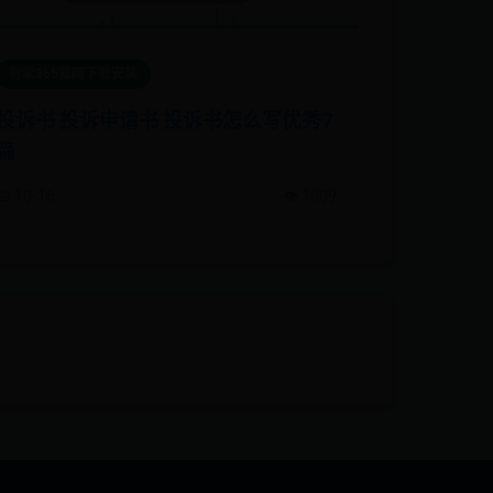
彩票365官网下载安装
投诉书 投诉申请书 投诉书怎么写优秀7
篇
📅 10-16
👁️ 1009