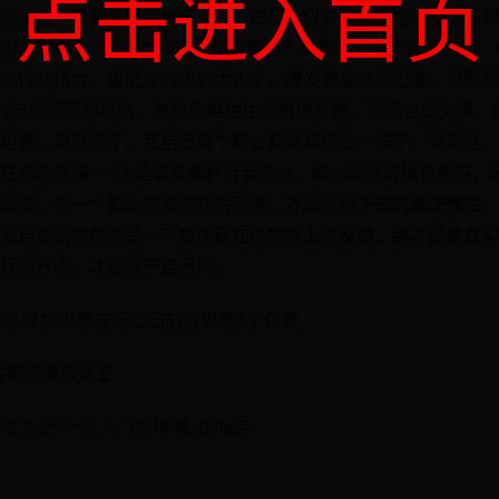
点击进入首页
爽快感，极武圣确实给不了。说白了，极武皇玩的是视觉冲击和
们的核心问题：90版本到底谁伤害更高？这事儿还真不能一刀切
英怪的场合，极武皇的优势太大了，爆发速度就是王道。但要是
秀的技能循环和续航，总伤害量往往能悄悄反超。手感也是关键，
粗暴，爽就完了。我自己两个职业都认真玩过一阵子。说实话，
性格的选择——你是享受那种行云流水、细水长流的操作美感，
会变，但一个职业带来的独特手感，才是坚持下去的真正理由。
亲自去副本里感受一下技能砸在怪物身上的反馈，那才是最真实
玩得开心，才是属于自己的。
物 寻找供奉在纪念石前的供物6个位置
害高还是极武皇
成大全——从入门到精通_dota装