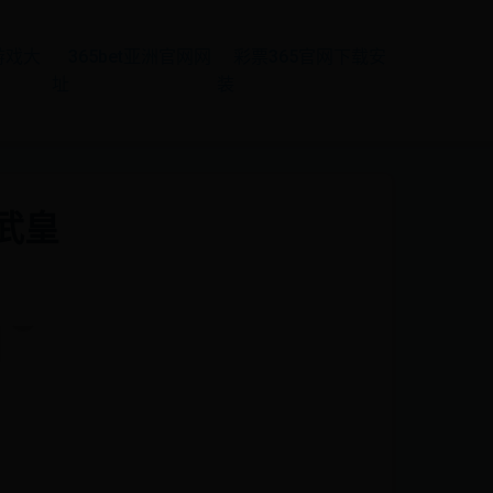
游戏大
365bet亚洲官网网
彩票365官网下载安
址
装
武皇