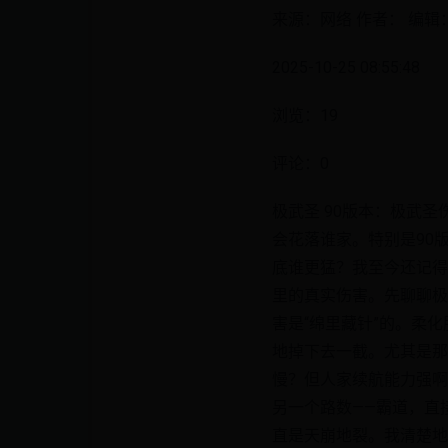
来源：网络 作者： 编辑：n
2025-10-25 08:55:48
浏览：19
评论：0
极武圣 90版本：极武
会花落谁家。特别是90
底谁更猛？我至今还记得
里的真实伤害。先聊聊极
害是“绵里藏针”的。柔
地掉下去一截。尤其是那
慢？但人家续航能力强啊
另一个路数——霸道，直
直是天崩地裂。我清楚地