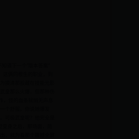
知道下一个“版本答案”
，这俩同根生的职业，到
为摸清那股藏在技能光影
武皇那么火爆，但那种伤
作，怪的血条就悄无声息
一个舒服。你说她爆发
。可极武皇呢？他完全是
觉变身之后，那场面，简
出，就为看那个震撼全屏