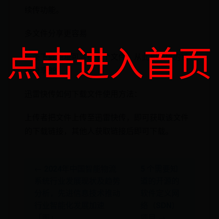
续传功能。
多文件分享更容易
点击进入首页
一条下载地址可容纳多个文件，从此和烦琐的链
接分享88。
迅雷快传如何下载文件使用方法：
上传者把文件上传至迅雷快传，即可获取该文件
的下载链接，其他人获取链接后即可下载。
← 2024年中国智能物流
5 个需要知
系统行业发展现状及趋势
道的开源的
分析，先进信息技术推动
软件定义网
行业智能化发展加速
络（SDN）
「图」
项目 →